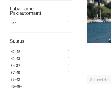
Luba Tarne
Pakiautomaati
toode
1
Jah
Suurus
toode
1
42-45
toode
1
40-43
toode
1
34-37
toode
1
37-40
toode
1
39-42
Sorteeri
Hin
toode
1
45-48+