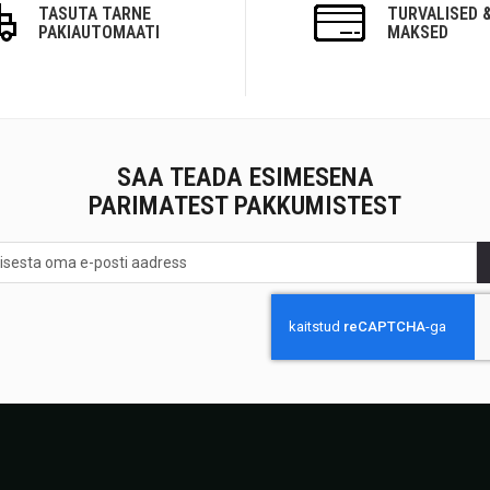
TASUTA TARNE
TURVALISED &
PAKIAUTOMAATI
MAKSED
SAA TEADA ESIMESENA
PARIMATEST PAKKUMISTEST
na<br>
st
stest