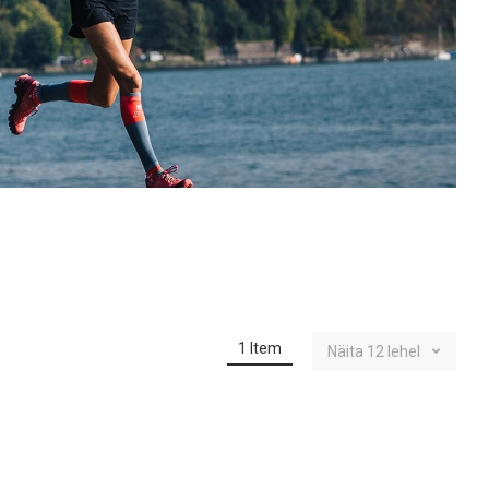
1
Item
Näita
12
lehel