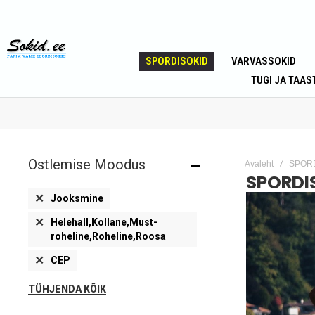
SPORDISOKID
VARVASSOKID
TUGI JA TAAS
Ostlemise Moodus
Avaleht
SPOR
SPORDI
Eemalda
Jooksmine
toode
Eemalda
Helehall,Kollane,Must-
toode
roheline,Roheline,Roosa
Eemalda
CEP
toode
TÜHJENDA KÕIK