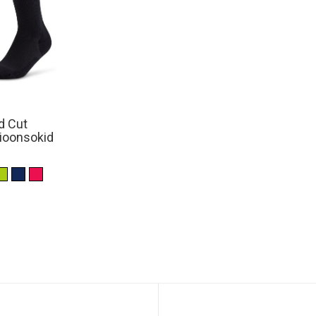
d Cut
ioonsokid