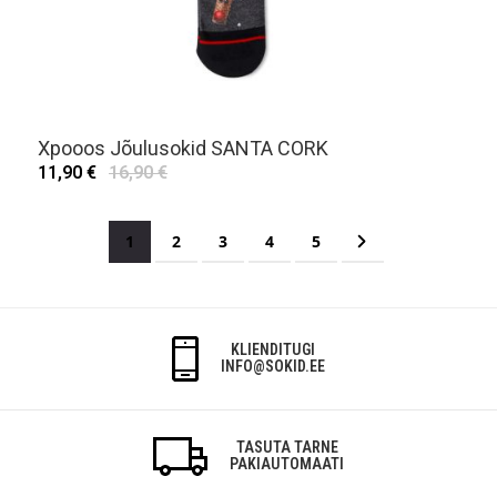
Xpooos Jõulusokid SANTA CORK
11,90 €
16,90 €
Page
You're currently reading page
Page
Page
Page
Page
Page
Järgmine
1
2
3
4
5
KLIENDITUGI
INFO@SOKID.EE
TASUTA TARNE
PAKIAUTOMAATI