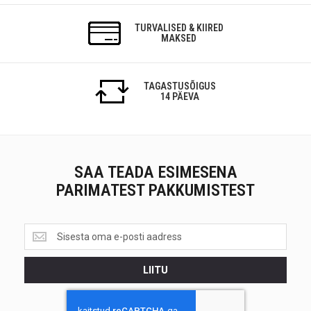
TURVALISED & KIIRED
MAKSED
TAGASTUSÕIGUS
14 PÄEVA
SAA TEADA ESIMESENA
PARIMATEST PAKKUMISTEST
Saa
teada
esimesena<br>
LIITU
parimatest
pakkumistest