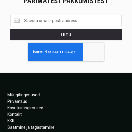
PARIMATEST PAKKUMISTEST
Saa
teada
esimesena<br>
LIITU
parimatest
pakkumistest
Müügitingimused
Privaatsus
Kasutustingimused
Kontakt
KKK
Saatmine ja tagastamine