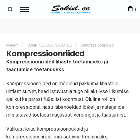
0
Avaleht
KOMPRESSIOONTOOTED
Kompressioonriided
Kompressioonriided
Kompressioonriided lihaste toetamiseks ja
taastumise toetamiseks.
Kompressioonriided on mõeldud pakkuma lihastele
ühtlast survet, head istuvust ja tuge nii aktiivse liikumise
ajal kui ka pärast füüsilist koormust. Oluline roll on
kompressioonil, hästi läbimõeldud lõikel ja materjalidel,
mis aitavad toetada mugavust, vereringet ja taastumist.
Valikust leiad kompressioonpüksid ja
kompressioonsärgid, mis sobivad treeninguks,