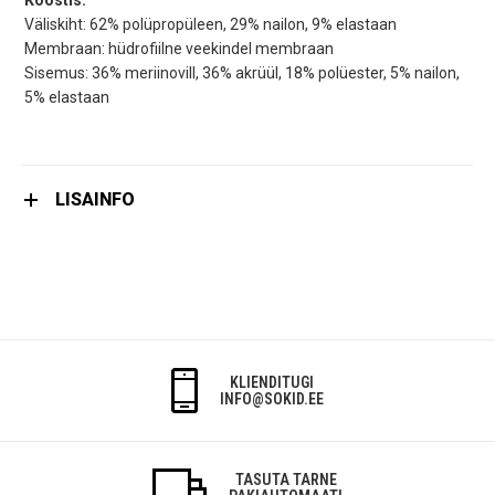
Koostis:
Väliskiht: 62% polüpropüleen, 29% nailon, 9% elastaan
Membraan: hüdrofiilne veekindel membraan
Sisemus: 36% meriinovill, 36% akrüül, 18% polüester, 5% nailon,
5% elastaan
LISAINFO
KLIENDITUGI
INFO@SOKID.EE
TASUTA TARNE