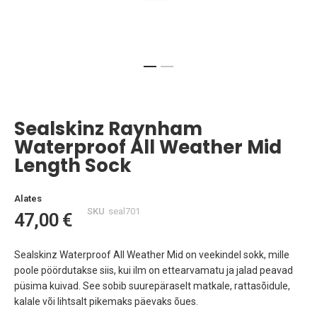
Skip
to
the
Sealskinz Raynham
beginning
of
Waterproof All Weather Mid
the
Length Sock
images
gallery
Alates
SKU
seal701
47,00 €
Sealskinz Waterproof All Weather Mid on veekindel sokk, mille
poole pöördutakse siis, kui ilm on ettearvamatu ja jalad peavad
püsima kuivad. See sobib suurepäraselt matkale, rattasõidule,
kalale või lihtsalt pikemaks päevaks õues.