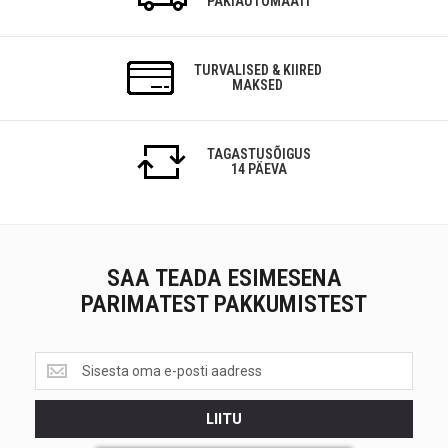
PAKIAUTOMAATI
TURVALISED & KIIRED
MAKSED
TAGASTUSÕIGUS
14 PÄEVA
SAA TEADA ESIMESENA
PARIMATEST PAKKUMISTEST
Saa
teada
esimesena<br>
LIITU
parimatest
pakkumistest