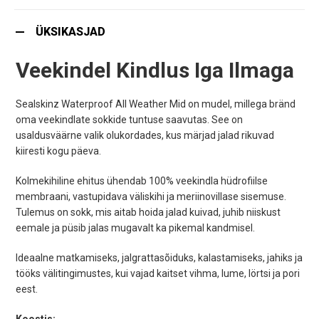
ÜKSIKASJAD
Veekindel Kindlus Iga Ilmaga
Sealskinz Waterproof All Weather Mid on mudel, millega bränd
oma veekindlate sokkide tuntuse saavutas. See on
usaldusväärne valik olukordades, kus märjad jalad rikuvad
kiiresti kogu päeva.
Kolmekihiline ehitus ühendab 100% veekindla hüdrofiilse
membraani, vastupidava väliskihi ja meriinovillase sisemuse.
Tulemus on sokk, mis aitab hoida jalad kuivad, juhib niiskust
eemale ja püsib jalas mugavalt ka pikemal kandmisel.
Ideaalne matkamiseks, jalgrattasõiduks, kalastamiseks, jahiks ja
tööks välitingimustes, kui vajad kaitset vihma, lume, lörtsi ja pori
eest.