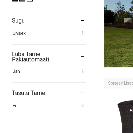
Sugu
toode
1
Unisex
Luba Tarne
Pakiautomaati
toodet
2
Jah
Sorteeri
Lisa
Tasuta Tarne
toodet
2
Ei