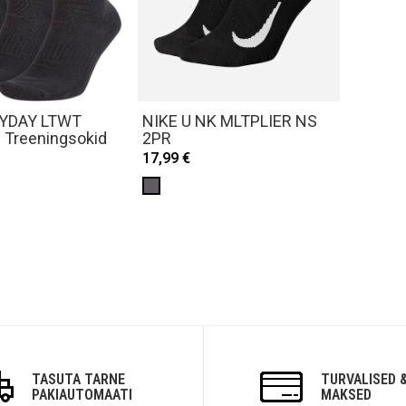
RYDAY LTWT
NIKE U NK MLTPLIER NS
Treeningsokid
2PR
17,99 €
TASUTA TARNE
TURVALISED &
PAKIAUTOMAATI
MAKSED