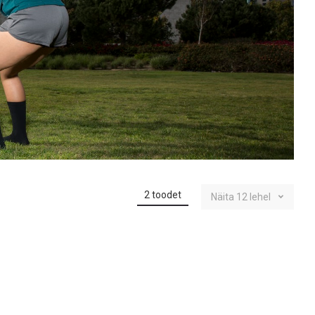
2
toodet
Näita
12
lehel