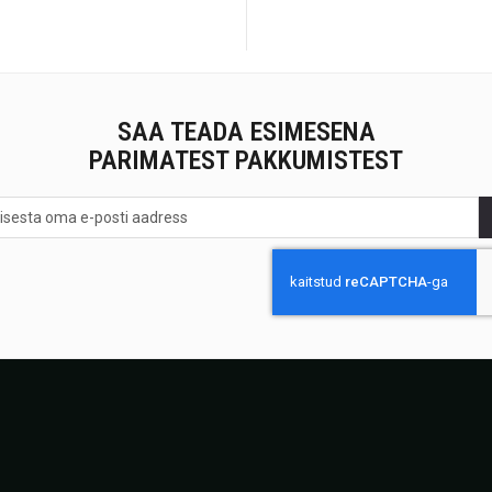
SAA TEADA ESIMESENA
PARIMATEST PAKKUMISTEST
na<br>
st
stest