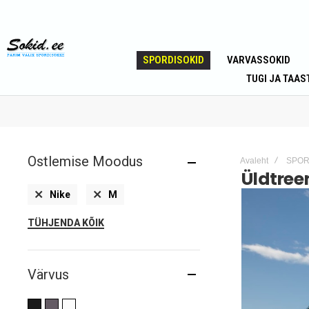
SPORDISOKID
VARVASSOKID
TUGI JA TAAS
Ostlemise Moodus
Avaleht
SPOR
Üldtree
Eemalda
Eemalda
Nike
M
toode
toode
TÜHJENDA KÕIK
Värvus