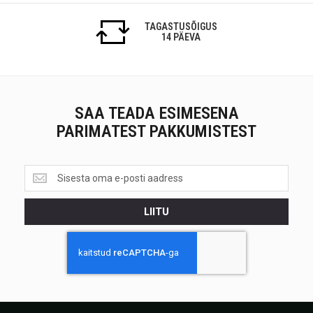
TAGASTUSÕIGUS
14 PÄEVA
SAA TEADA ESIMESENA
PARIMATEST PAKKUMISTEST
Saa
teada
esimesena<br>
LIITU
parimatest
pakkumistest