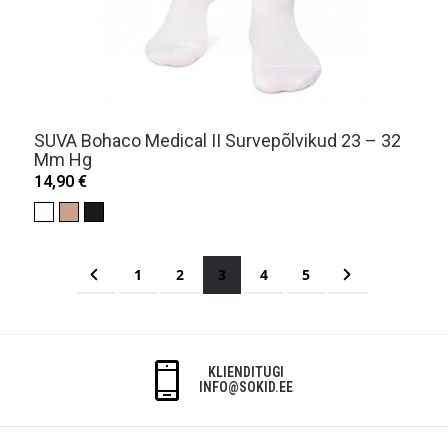
SUVA Bohaco Medical II Survepõlvikud 23 – 32
Mm Hg
14,90 €
Page
Page
Eelmine
Page
Page
You're currently reading page
Page
Page
Page
Järgmine
1
2
3
4
5
KLIENDITUGI
INFO@SOKID.EE