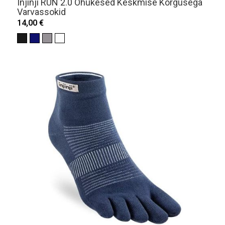
Injinji RUN 2.0 Õhukesed Keskmise Kõrgusega
Varvassokid
14,00 €