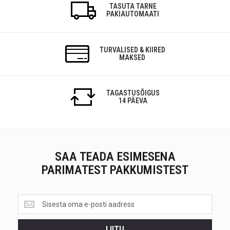
TASUTA TARNE
PAKIAUTOMAATI
TURVALISED & KIIRED
MAKSED
TAGASTUSÕIGUS
14 PÄEVA
SAA TEADA ESIMESENA
PARIMATEST PAKKUMISTEST
Saa
teada
esimesena<br>
LIITU
parimatest