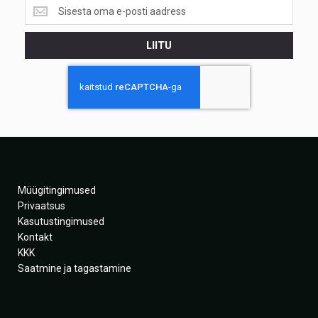
Saa
teada
esimesena<br>
LIITU
parimatest
pakkumistest
Müügitingimused
Privaatsus
Kasutustingimused
Kontakt
KKK
Saatmine ja tagastamine