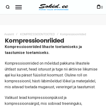
0
Avaleht
KOMPRESSIOONTOOTED
Kompressioonriided
Kompressioonriided
Kompressioonriided lihaste toetamiseks ja
taastumise toetamiseks.
Kompressioonriided on mõeldud pakkuma lihastele
ühtlast survet, head istuvust ja tuge nii aktiivse liikumise
ajal kui ka pärast füüsilist koormust. Oluline roll on
kompressioonil, hästi läbimõeldud lõikel ja materjalidel,
mis aitavad toetada mugavust, vereringet ja taastumist.
Valikust leiad kompressioonpüksid ja
kompressioonsärgid, mis sobivad treeninguks,