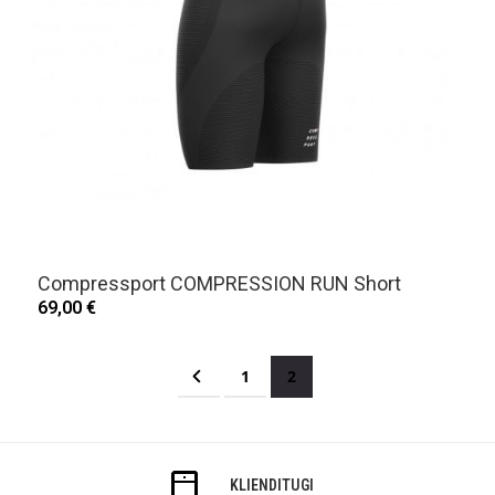
Compressport COMPRESSION RUN Short
69,00 €
Page
Page
Eelmine
Page
You're currently reading p
1
2
KLIENDITUGI